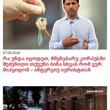
07.08.2026
რა უნდა იცოდეთ, მშენებარე კორპუსში
შეძენილი თქვენი ბინა სხვას რომ ვერ
მიჰყიდონ – ინტერვიუ იურისტთან