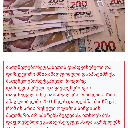
ბათუმელები/ნეტგაზეთის დამფუძნებელი და
დირექტორი მზია ამაღლობელი დააპატიმრეს.
ბათუმელები/ნეტგაზეთი, როგორც
დამოუკიდებელი და გავლენებისგან
თავისუფალი მედიასაშუალება, რომელიც მზია
ამაღლობელმა 2001 წელს დააფუძნა, მიიჩნევს,
რომ ის არის რუსული რეჟიმის სინდისის
პატიმარი, არ აპირებს შეგუებას, ითხოვს მის
დაუყოვნებლივ გათავისუფლებას და აგრძელებს