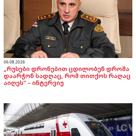
06.08.2026
„რუსები დრონებით ცდილობენ დროშა
დაარჭონ სადღაც, რომ თითქოს რაღაც
აიღეს“ – ინტერვიუ