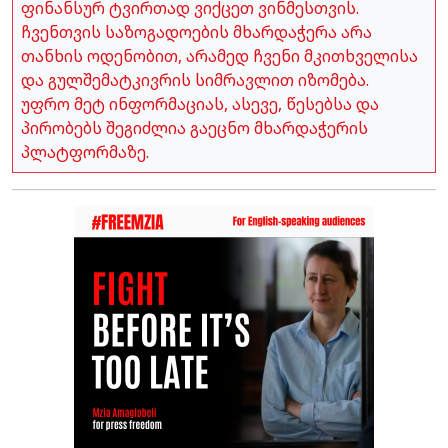
ფინანსურ ტვირთად ვიქცეთ ვინმესთვის.
ჩვენთვის საზოგადოების მხარდაჭერა არა
თანხის ოდენობით, არამედ ჩვენი მკითხველისა
და გულშემატკივრის სიმრავლით იზომება.
უფრო მეტ ინფორმაციას, ასევე, წესებსა და
პირობებს შეგიძლია გაეცნო მხარდაჭერის
პლატფორმაზე.