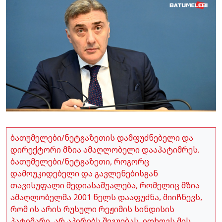
ბათუმელები/ნეტგაზეთის დამფუძნებელი და
დირექტორი მზია ამაღლობელი დააპატიმრეს.
ბათუმელები/ნეტგაზეთი, როგორც
დამოუკიდებელი და გავლენებისგან
თავისუფალი მედიასაშუალება, რომელიც მზია
ამაღლობელმა 2001 წელს დააფუძნა, მიიჩნევს,
რომ ის არის რუსული რეჟიმის სინდისის
პატიმარი, არ აპირებს შეგუებას, ითხოვს მის