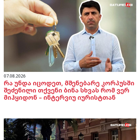
07.08.2026
რა უნდა იცოდეთ, მშენებარე კორპუსში
შეძენილი თქვენი ბინა სხვას რომ ვერ
მიჰყიდონ – ინტერვიუ იურისტთან