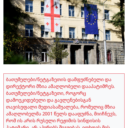
ბათუმელები/ნეტგაზეთის დამფუძნებელი და
დირექტორი მზია ამაღლობელი დააპატიმრეს.
ბათუმელები/ნეტგაზეთი, როგორც
დამოუკიდებელი და გავლენებისგან
თავისუფალი მედიასაშუალება, რომელიც მზია
ამაღლობელმა 2001 წელს დააფუძნა, მიიჩნევს,
რომ ის არის რუსული რეჟიმის სინდისის
პატიმარი, არ აპირებს შეგუებას, ითხოვს მის