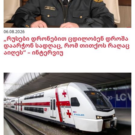
06.08.2026
„რუსები დრონებით ცდილობენ დროშა
დაარჭონ სადღაც, რომ თითქოს რაღაც
აიღეს“ – ინტერვიუ