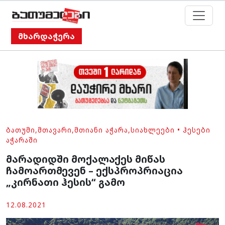
მხარდაჭერა
ᲑᲐᲗᲣᲛᲘ
,
ᲛᲗᲐᲕᲐᲠᲘ
,
ᲛᲗᲘᲐᲜᲘ ᲐᲭᲐᲠᲐ
,
ᲡᲘᲐᲮᲚᲔᲔᲑᲘ
•
ᲰᲔᲡᲔᲑᲘ
ᲐᲭᲐᲠᲐᲨᲘ
მარადიდში მოქალაქეს მიწას
ჩამოართმევენ – ექსპროპრიაცია
„კირნათი ჰესის“ გამო
12.08.2021