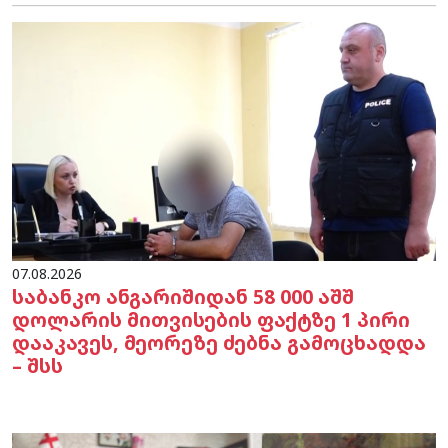
07.08.2026
საბანკო ანგარიშიდან 58 000 აშშ
დოლარის მითვისების ფაქტზე 1 პირი
დააკავეს, მეორეზე ძებნა გამოცხადდა
– შსს