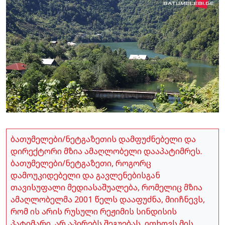
ბათუმელები/ნეტგაზეთის დამფუძნებელი და
დირექტორი მზია ამაღლობელი დააპატიმრეს.
ბათუმელები/ნეტგაზეთი, როგორც
დამოუკიდებელი და გავლენებისგან
თავისუფალი მედიასაშუალება, რომელიც მზია
ამაღლობელმა 2001 წელს დააფუძნა, მიიჩნევს,
რომ ის არის რუსული რეჟიმის სინდისის
პატიმარი, არ აპირებს შეგუებას, ითხოვს მის