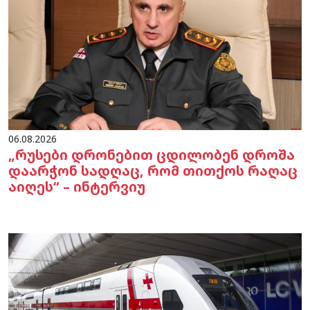
06.08.2026
„რუსები დრონებით ცდილობენ დროშა
დაარჭონ სადღაც, რომ თითქოს რაღაც
აიღეს“ – ინტერვიუ