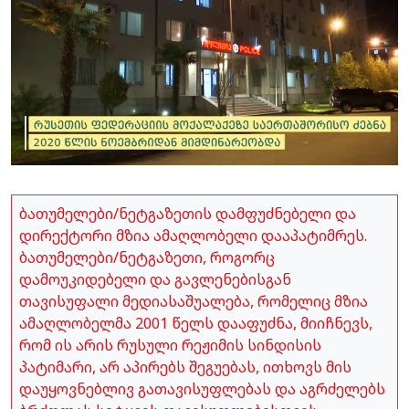
ბათუმელები/ნეტგაზეთის დამფუძნებელი და
დირექტორი მზია ამაღლობელი დააპატიმრეს.
ბათუმელები/ნეტგაზეთი, როგორც
დამოუკიდებელი და გავლენებისგან
თავისუფალი მედიასაშუალება, რომელიც მზია
ამაღლობელმა 2001 წელს დააფუძნა, მიიჩნევს,
რომ ის არის რუსული რეჟიმის სინდისის
პატიმარი, არ აპირებს შეგუებას, ითხოვს მის
დაუყოვნებლივ გათავისუფლებას და აგრძელებს