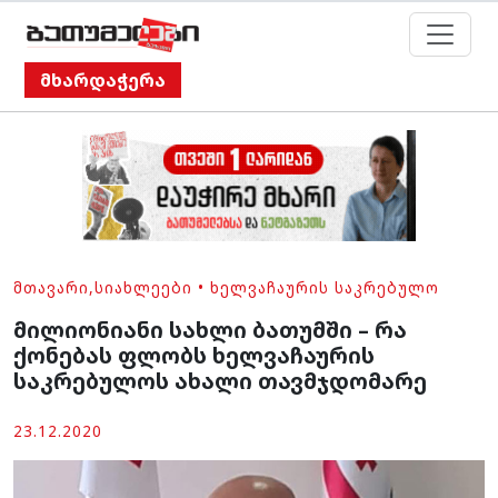
მხარდაჭერა
ᲛᲗᲐᲕᲐᲠᲘ
,
ᲡᲘᲐᲮᲚᲔᲔᲑᲘ
•
ᲮᲔᲚᲕᲐᲩᲐᲣᲠᲘᲡ ᲡᲐᲙᲠᲔᲑᲣᲚᲝ
მილიონიანი სახლი ბათუმში – რა
ქონებას ფლობს ხელვაჩაურის
საკრებულოს ახალი თავმჯდომარე
23.12.2020