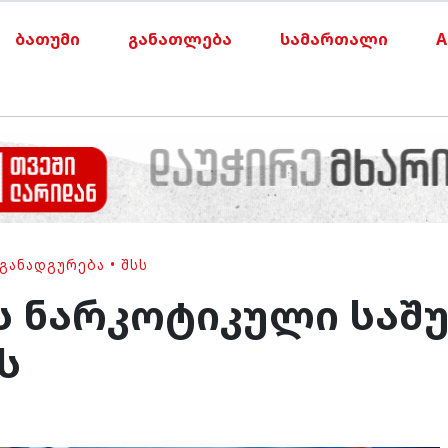
ბათუმი
განათლება
სამართალი
A
 ᲒᲐᲜᲐᲓᲒᲣᲠᲔᲑᲐ
•
ᲨᲡᲡ
ს ნარკოტიკული საშ
ს