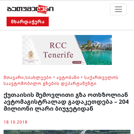
მხარდაჭერა
ᲛᲗᲐᲕᲐᲠᲘ
,
ᲡᲘᲐᲮᲚᲔᲔᲑᲘ
•
ᲐᲕᲢᲝᲑᲐᲜᲘ
•
ᲡᲐᲥᲐᲠᲗᲕᲔᲚᲝᲡ
ᲡᲐᲐᲕᲢᲝᲛᲝᲑᲘᲚᲝ ᲒᲖᲔᲑᲘᲡ ᲓᲔᲞᲐᲠᲢᲐᲛᲔᲜᲢᲘ
ქუთაისის შემოვლითი გზა ოთხზოლიან
ავტომაგისტრალად გადაკეთდება – 204
მილიონი ლარი ბიუჯეტიდან
18.10.2018