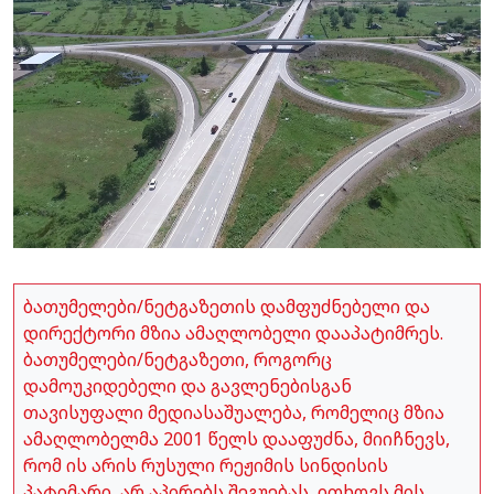
ბათუმელები/ნეტგაზეთის დამფუძნებელი და
დირექტორი მზია ამაღლობელი დააპატიმრეს.
ბათუმელები/ნეტგაზეთი, როგორც
დამოუკიდებელი და გავლენებისგან
თავისუფალი მედიასაშუალება, რომელიც მზია
ამაღლობელმა 2001 წელს დააფუძნა, მიიჩნევს,
რომ ის არის რუსული რეჟიმის სინდისის
პატიმარი, არ აპირებს შეგუებას, ითხოვს მის