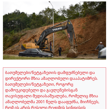
ბათუმელები/ნეტგაზეთის დამფუძნებელი და
დირექტორი მზია ამაღლობელი დააპატიმრეს.
ბათუმელები/ნეტგაზეთი, როგორც
დამოუკიდებელი და გავლენებისგან
თავისუფალი მედიასაშუალება, რომელიც მზია
ამაღლობელმა 2001 წელს დააფუძნა, მიიჩნევს,
რომ ის არის რუსული რეჟიმის სინდისის