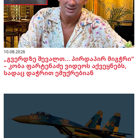
10.08.2026
„გვერდზე შევალთ… პირდაპირ მიგჭრი“
– კობა ფარტენაძე ვიდეოს აქვეყნებს,
სადაც დაჭრით ემუქრებიან