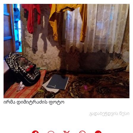
ირმა დიმიტრაძის ფოტო
გადაბეჭდვის წესი