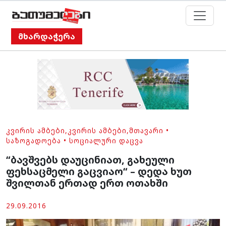
მხარდაჭერა
ᲙᲕᲘᲠᲘᲡ ᲐᲛᲑᲔᲑᲘ
,
ᲙᲕᲘᲠᲘᲡ ᲐᲛᲑᲔᲑᲘ
,
ᲛᲗᲐᲕᲐᲠᲘ
•
ᲡᲐᲖᲝᲒᲐᲓᲝᲔᲑᲐ
•
ᲡᲝᲪᲘᲐᲚᲣᲠᲘ ᲓᲐᲪᲕᲐ
“ბავშვებს დაუცინიათ, გახეული
ფეხსაცმელი გაცვიაო“ – დედა ხუთ
შვილთან ერთად ერთ ოთახში
29.09.2016