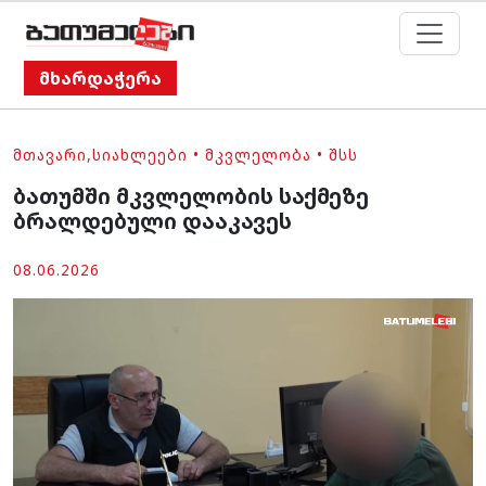
მხარდაჭერა
ᲛᲗᲐᲕᲐᲠᲘ
,
ᲡᲘᲐᲮᲚᲔᲔᲑᲘ
•
ᲛᲙᲕᲚᲔᲚᲝᲑᲐ
•
ᲨᲡᲡ
ბათუმში მკვლელობის საქმეზე
ბრალდებული დააკავეს
08.06.2026