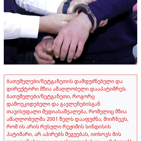
ბათუმელები/ნეტგაზეთის დამფუძნებელი და
დირექტორი მზია ამაღლობელი დააპატიმრეს.
ბათუმელები/ნეტგაზეთი, როგორც
დამოუკიდებელი და გავლენებისგან
თავისუფალი მედიასაშუალება, რომელიც მზია
ამაღლობელმა 2001 წელს დააფუძნა, მიიჩნევს,
რომ ის არის რუსული რეჟიმის სინდისის
პატიმარი, არ აპირებს შეგუებას, ითხოვს მის