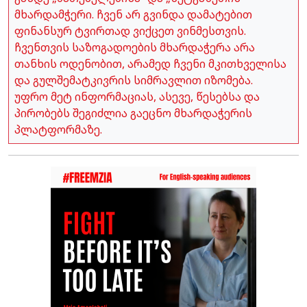
მხარდამჭერი. ჩვენ არ გვინდა დამატებით
ფინანსურ ტვირთად ვიქცეთ ვინმესთვის.
ჩვენთვის საზოგადოების მხარდაჭერა არა
თანხის ოდენობით, არამედ ჩვენი მკითხველისა
და გულშემატკივრის სიმრავლით იზომება.
უფრო მეტ ინფორმაციას, ასევე, წესებსა და
პირობებს შეგიძლია გაეცნო მხარდაჭერის
პლატფორმაზე.