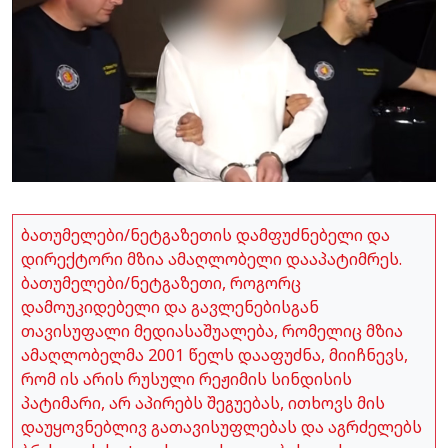
ბათუმელები/ნეტგაზეთის დამფუძნებელი და
დირექტორი მზია ამაღლობელი დააპატიმრეს.
ბათუმელები/ნეტგაზეთი, როგორც
დამოუკიდებელი და გავლენებისგან
თავისუფალი მედიასაშუალება, რომელიც მზია
ამაღლობელმა 2001 წელს დააფუძნა, მიიჩნევს,
რომ ის არის რუსული რეჟიმის სინდისის
პატიმარი, არ აპირებს შეგუებას, ითხოვს მის
დაუყოვნებლივ გათავისუფლებას და აგრძელებს