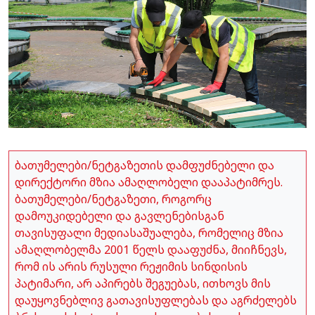
ბათუმელები/ნეტგაზეთის დამფუძნებელი და
დირექტორი მზია ამაღლობელი დააპატიმრეს.
ბათუმელები/ნეტგაზეთი, როგორც
დამოუკიდებელი და გავლენებისგან
თავისუფალი მედიასაშუალება, რომელიც მზია
ამაღლობელმა 2001 წელს დააფუძნა, მიიჩნევს,
რომ ის არის რუსული რეჟიმის სინდისის
პატიმარი, არ აპირებს შეგუებას, ითხოვს მის
დაუყოვნებლივ გათავისუფლებას და აგრძელებს