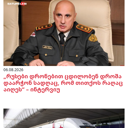
06.08.2026
„რუსები დრონებით ცდილობენ დროშა
დაარჭონ სადღაც, რომ თითქოს რაღაც
აიღეს“ – ინტერვიუ