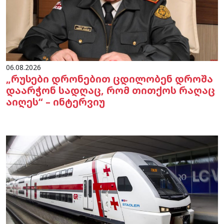
06.08.2026
„რუსები დრონებით ცდილობენ დროშა
დაარჭონ სადღაც, რომ თითქოს რაღაც
აიღეს“ – ინტერვიუ