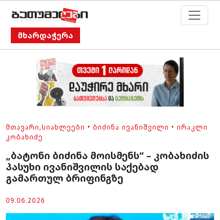
მხარდაჭერა
ᲛᲗᲐᲕᲐᲠᲘ
,
ᲡᲘᲐᲮᲚᲔᲔᲑᲘ
•
ᲑᲘᲫᲘᲜᲐ ᲘᲕᲐᲜᲘᲨᲕᲘᲚᲘ
•
ᲘᲠᲐᲙᲚᲘ
ᲙᲝᲑᲐᲮᲘᲫᲔ
„ბატონი ბიძინა მოისმენს“ – კობახიძის
პასუხი ივანიშვილის საქებად
გამართულ ბრიფინგზე
09.06.2026