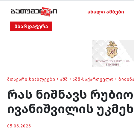
ახალი ამბები
მხარდაჭერა
ᲛᲗᲐᲕᲐᲠᲘ
,
ᲡᲘᲐᲮᲚᲔᲔᲑᲘ
•
ᲐᲨᲨ
•
ᲐᲨᲨ-ᲡᲐᲥᲐᲠᲗᲕᲔᲚᲝ
•
ᲑᲘᲫᲘᲜ
რას ნიშნავს რუბი
ივანიშვილის უკმეხ
05.06.2026