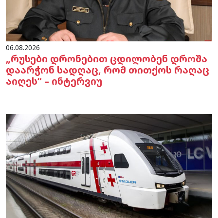
06.08.2026
„რუსები დრონებით ცდილობენ დროშა
დაარჭონ სადღაც, რომ თითქოს რაღაც
აიღეს“ – ინტერვიუ