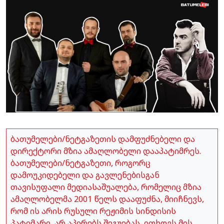
ბათუმელები/ნეტგაზეთის დამფუძნებელი და
დირექტორი მზია ამაღლობელი დააპატიმრეს.
ბათუმელები/ნეტგაზეთი, როგორც
დამოუკიდებელი და გავლენებისგან
თავისუფალი მედიასაშუალება, რომელიც მზია
ამაღლობელმა 2001 წელს დააფუძნა, მიიჩნევს,
რომ ის არის რუსული რეჟიმის სინდისის
პატიმარი, არ აპირებს შეგუებას, ითხოვს მის