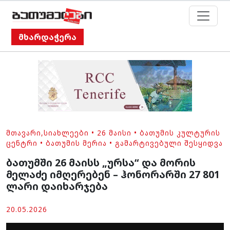
მხარდაჭერა
ᲛᲗᲐᲕᲐᲠᲘ
,
ᲡᲘᲐᲮᲚᲔᲔᲑᲘ
•
26 ᲛᲐᲘᲡᲘ
•
ᲑᲐᲗᲣᲛᲘᲡ ᲙᲣᲚᲢᲣᲠᲘᲡ
ᲪᲔᲜᲢᲠᲘ
•
ᲑᲐᲗᲣᲛᲘᲡ ᲛᲔᲠᲘᲐ
•
ᲒᲐᲛᲐᲠᲢᲘᲕᲔᲑᲣᲚᲘ ᲨᲔᲡᲧᲘᲓᲕᲐ
ბათუმში 26 მაისს „ურსა“ და მორის
მელაძე იმღერებენ – ჰონორარში 27 801
ლარი დაიხარჯება
20.05.2026