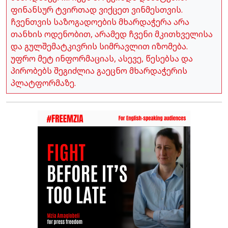
ფინანსურ ტვირთად ვიქცეთ ვინმესთვის.
ჩვენთვის საზოგადოების მხარდაჭერა არა
თანხის ოდენობით, არამედ ჩვენი მკითხველისა
და გულშემატკივრის სიმრავლით იზომება.
უფრო მეტ ინფორმაციას, ასევე, წესებსა და
პირობებს შეგიძლია გაეცნო მხარდაჭერის
პლატფორმაზე.