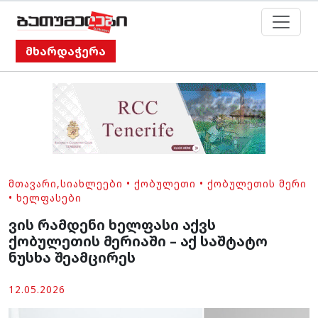
მხარდაჭერა
ᲛᲗᲐᲕᲐᲠᲘ
,
ᲡᲘᲐᲮᲚᲔᲔᲑᲘ
•
ᲥᲝᲑᲣᲚᲔᲗᲘ
•
ᲥᲝᲑᲣᲚᲔᲗᲘᲡ ᲛᲔᲠᲘ
•
ᲮᲔᲚᲤᲐᲡᲔᲑᲘ
ვის რამდენი ხელფასი აქვს
ქობულეთის მერიაში – აქ საშტატო
ნუსხა შეამცირეს
12.05.2026