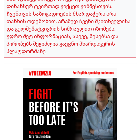
ფინანსურ ტვირთად ვიქცეთ ვინმესთვის.
ჩვენთვის საზოგადოების მხარდაჭერა არა
თანხის ოდენობით, არამედ ჩვენი მკითხველისა
და გულშემატკივრის სიმრავლით იზომება.
უფრო მეტ ინფორმაციას, ასევე, წესებსა და
პირობებს შეგიძლია გაეცნო მხარდაჭერის
პლატფორმაზე.