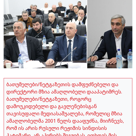
ბათუმელები/ნეტგაზეთის დამფუძნებელი და
დირექტორი მზია ამაღლობელი დააპატიმრეს.
ბათუმელები/ნეტგაზეთი, როგორც
დამოუკიდებელი და გავლენებისგან
თავისუფალი მედიასაშუალება, რომელიც მზია
ამაღლობელმა 2001 წელს დააფუძნა, მიიჩნევს,
რომ ის არის რუსული რეჟიმის სინდისის
პატიმარი, არ აპირებს შეგუებას, ითხოვს მის