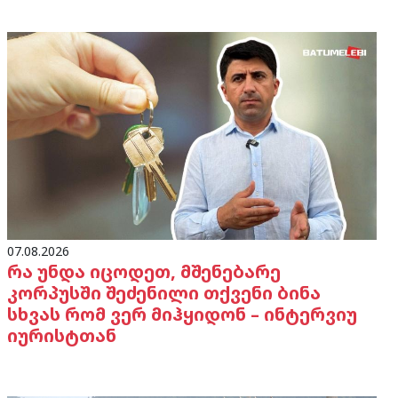
07.08.2026
რა უნდა იცოდეთ, მშენებარე
კორპუსში შეძენილი თქვენი ბინა
სხვას რომ ვერ მიჰყიდონ – ინტერვიუ
იურისტთან