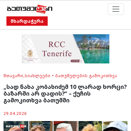
მხარდაჭერა
ᲛᲗᲐᲕᲐᲠᲘ
,
ᲡᲘᲐᲮᲚᲔᲔᲑᲘ
•
ᲑᲐᲗᲣᲛᲔᲚᲔᲑᲘᲡ ᲒᲐᲛᲝᲙᲘᲗᲮᲕᲐ
„სად ნახა კობახიძემ 10 ლარად ხორცი?
ბაზარში არ დადის?“ – ქუჩის
გამოკითხვა ბათუმში
29.04.2026