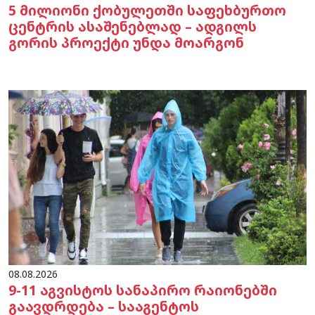
5 მილიონი ქობულეთში საფეხბურთო
ცენტრის ასაშენებლად – ადგილს
გორის პროექტი უნდა მოარგონ
08.08.2026
9-11 აგვისტოს სანაპირო რაიონებში
გაავდრდება – სააგენტოს