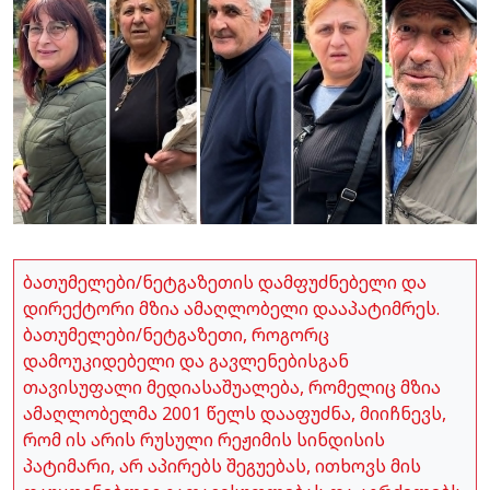
ბათუმელები/ნეტგაზეთის დამფუძნებელი და
დირექტორი მზია ამაღლობელი დააპატიმრეს.
ბათუმელები/ნეტგაზეთი, როგორც
დამოუკიდებელი და გავლენებისგან
თავისუფალი მედიასაშუალება, რომელიც მზია
ამაღლობელმა 2001 წელს დააფუძნა, მიიჩნევს,
რომ ის არის რუსული რეჟიმის სინდისის
პატიმარი, არ აპირებს შეგუებას, ითხოვს მის