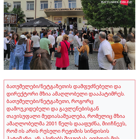
ბათუმელები/ნეტგაზეთის დამფუძნებელი და
დირექტორი მზია ამაღლობელი დააპატიმრეს.
ბათუმელები/ნეტგაზეთი, როგორც
დამოუკიდებელი და გავლენებისგან
თავისუფალი მედიასაშუალება, რომელიც მზია
ამაღლობელმა 2001 წელს დააფუძნა, მიიჩნევს,
რომ ის არის რუსული რეჟიმის სინდისის
პატიმარი, არ აპირებს შეგუებას, ითხოვს მის