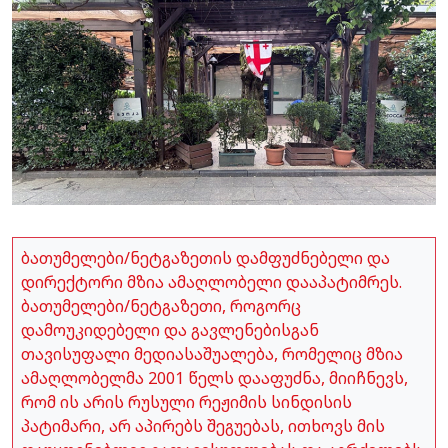
ბათუმელები/ნეტგაზეთის დამფუძნებელი და
დირექტორი მზია ამაღლობელი დააპატიმრეს.
ბათუმელები/ნეტგაზეთი, როგორც
დამოუკიდებელი და გავლენებისგან
თავისუფალი მედიასაშუალება, რომელიც მზია
ამაღლობელმა 2001 წელს დააფუძნა, მიიჩნევს,
რომ ის არის რუსული რეჟიმის სინდისის
პატიმარი, არ აპირებს შეგუებას, ითხოვს მის