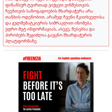
ფინანსურ ტვირთად ვიქცეთ ვინმესთვის.
ჩვენთვის საზოგადოების მხარდაჭერა არა
თანხის ოდენობით, არამედ ჩვენი მკითხველისა
და გულშემატკივრის სიმრავლით იზომება.
უფრო მეტ ინფორმაციას, ასევე, წესებსა და
პირობებს შეგიძლია გაეცნო მხარდაჭერის
პლატფორმაზე.