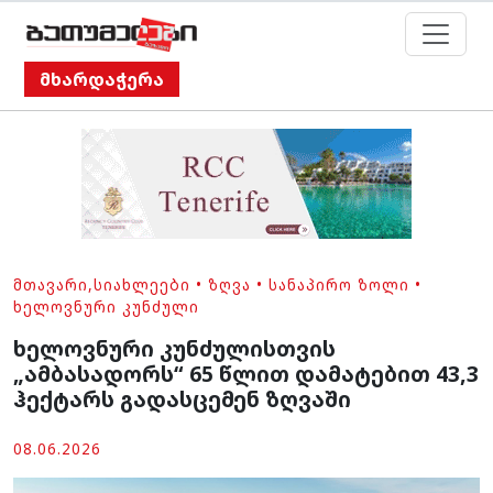
მხარდაჭერა
ᲛᲗᲐᲕᲐᲠᲘ
,
ᲡᲘᲐᲮᲚᲔᲔᲑᲘ
•
ᲖᲦᲕᲐ
•
ᲡᲐᲜᲐᲞᲘᲠᲝ ᲖᲝᲚᲘ
•
ᲮᲔᲚᲝᲕᲜᲣᲠᲘ ᲙᲣᲜᲫᲣᲚᲘ
ხელოვნური კუნძულისთვის
„ამბასადორს“ 65 წლით დამატებით 43,3
ჰექტარს გადასცემენ ზღვაში
08.06.2026