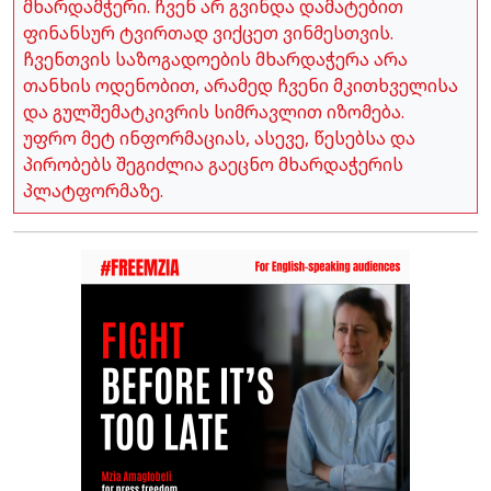
მხარდამჭერი. ჩვენ არ გვინდა დამატებით
ფინანსურ ტვირთად ვიქცეთ ვინმესთვის.
ჩვენთვის საზოგადოების მხარდაჭერა არა
თანხის ოდენობით, არამედ ჩვენი მკითხველისა
და გულშემატკივრის სიმრავლით იზომება.
უფრო მეტ ინფორმაციას, ასევე, წესებსა და
პირობებს შეგიძლია გაეცნო მხარდაჭერის
პლატფორმაზე.