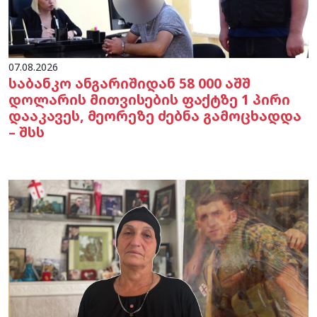
07.08.2026
საბანკო ანგარიშიდან 58 000 აშშ
დოლარის მითვისების ფაქტზე 1 პირი
დააკავეს, მეორეზე ძებნა გამოცხადდა
– შსს