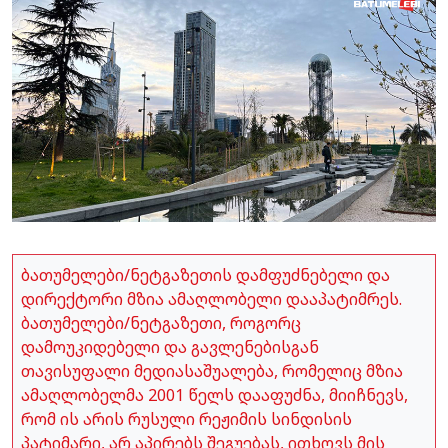
ბათუმელები/ნეტგაზეთის დამფუძნებელი და
დირექტორი მზია ამაღლობელი დააპატიმრეს.
ბათუმელები/ნეტგაზეთი, როგორც
დამოუკიდებელი და გავლენებისგან
თავისუფალი მედიასაშუალება, რომელიც მზია
ამაღლობელმა 2001 წელს დააფუძნა, მიიჩნევს,
რომ ის არის რუსული რეჟიმის სინდისის
პატიმარი, არ აპირებს შეგუებას, ითხოვს მის