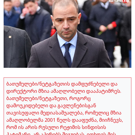
ბათუმელები/ნეტგაზეთის დამფუძნებელი და
დირექტორი მზია ამაღლობელი დააპატიმრეს.
ბათუმელები/ნეტგაზეთი, როგორც
დამოუკიდებელი და გავლენებისგან
თავისუფალი მედიასაშუალება, რომელიც მზია
ამაღლობელმა 2001 წელს დააფუძნა, მიიჩნევს,
რომ ის არის რუსული რეჟიმის სინდისის
პატიმარი, არ აპირებს შეგუებას, ითხოვს მის