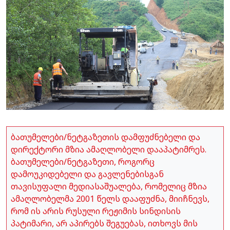
ბათუმელები/ნეტგაზეთის დამფუძნებელი და
დირექტორი მზია ამაღლობელი დააპატიმრეს.
ბათუმელები/ნეტგაზეთი, როგორც
დამოუკიდებელი და გავლენებისგან
თავისუფალი მედიასაშუალება, რომელიც მზია
ამაღლობელმა 2001 წელს დააფუძნა, მიიჩნევს,
რომ ის არის რუსული რეჟიმის სინდისის
პატიმარი, არ აპირებს შეგუებას, ითხოვს მის