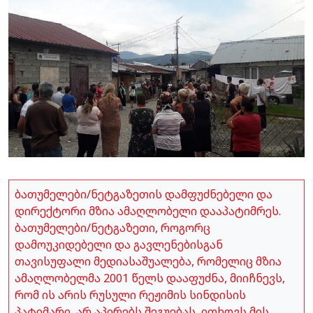
ბათუმელები/ნეტგაზეთის დამფუძნებელი და
დირექტორი მზია ამაღლობელი დააპატიმრეს.
ბათუმელები/ნეტგაზეთი, როგორც
დამოუკიდებელი და გავლენებისგან
თავისუფალი მედიასაშუალება, რომელიც მზია
ამაღლობელმა 2001 წელს დააფუძნა, მიიჩნევს,
რომ ის არის რუსული რეჟიმის სინდისის
პატიმარი, არ აპირებს შეგუებას, ითხოვს მის