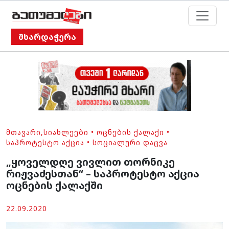
მხარდაჭერა
ᲛᲗᲐᲕᲐᲠᲘ
,
ᲡᲘᲐᲮᲚᲔᲔᲑᲘ
•
ᲝᲪᲜᲔᲑᲘᲡ ᲥᲐᲚᲐᲥᲘ
•
ᲡᲐᲞᲠᲝᲢᲔᲡᲢᲝ ᲐᲥᲪᲘᲐ
•
ᲡᲝᲪᲘᲐᲚᲣᲠᲘ ᲓᲐᲪᲕᲐ
„ყოველდღე ვივლით თორნიკე
რიჟვაძესთან“ – საპროტესტო აქცია
ოცნების ქალაქში
22.09.2020