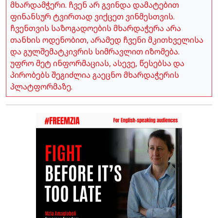
მხარდამჭერი. ჩვენ არ გვინდა დამატებით
ფინანსურ ტვირთად ვიქცეთ ვინმესთვის.
ჩვენთვის საზოგადოების მხარდაჭერა არა
თანხის ოდენობით, არამედ ჩვენი მკითხველისა
და გულშემატკივრის სიმრავლით იზომება.
უფრო მეტ ინფორმაციას, ასევე, წესებსა და
პირობებს შეგიძლია გაეცნო მხარდაჭერის
პლატფორმაზე.