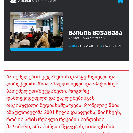
ბათუმელები/ნეტგაზეთის დამფუძნებელი და
დირექტორი მზია ამაღლობელი დააპატიმრეს.
ბათუმელები/ნეტგაზეთი, როგორც
დამოუკიდებელი და გავლენებისგან
თავისუფალი მედიასაშუალება, რომელიც მზია
ამაღლობელმა 2001 წელს დააფუძნა, მიიჩნევს,
რომ ის არის რუსული რეჟიმის სინდისის
პატიმარი, არ აპირებს შეგუებას, ითხოვს მის