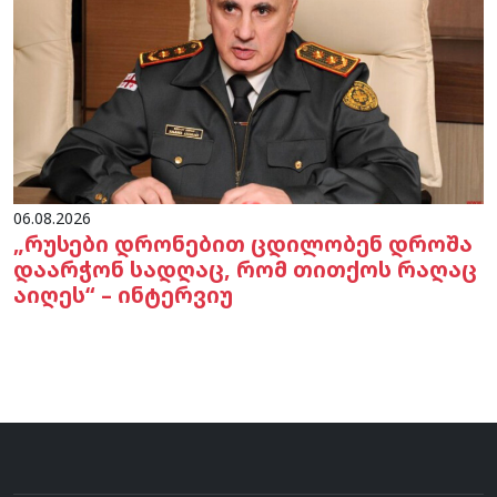
06.08.2026
„რუსები დრონებით ცდილობენ დროშა
დაარჭონ სადღაც, რომ თითქოს რაღაც
აიღეს“ – ინტერვიუ