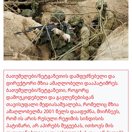
ბათუმელები/ნეტგაზეთის დამფუძნებელი და
დირექტორი მზია ამაღლობელი დააპატიმრეს.
ბათუმელები/ნეტგაზეთი, როგორც
დამოუკიდებელი და გავლენებისგან
თავისუფალი მედიასაშუალება, რომელიც მზია
ამაღლობელმა 2001 წელს დააფუძნა, მიიჩნევს,
რომ ის არის რუსული რეჟიმის სინდისის
პატიმარი, არ აპირებს შეგუებას, ითხოვს მის