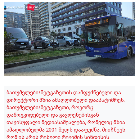
ბათუმელები/ნეტგაზეთის დამფუძნებელი და
დირექტორი მზია ამაღლობელი დააპატიმრეს.
ბათუმელები/ნეტგაზეთი, როგორც
დამოუკიდებელი და გავლენებისგან
თავისუფალი მედიასაშუალება, რომელიც მზია
ამაღლობელმა 2001 წელს დააფუძნა, მიიჩნევს,
რომ ის არის რუსული რეჟიმის სინდისის