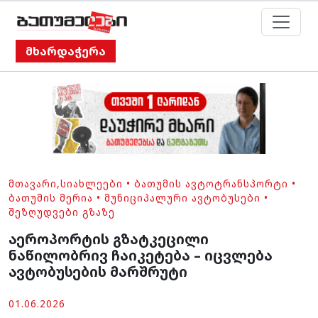
მხარდაჭერა
ᲛᲗᲐᲕᲐᲠᲘ
,
ᲡᲘᲐᲮᲚᲔᲔᲑᲘ
•
ᲑᲐᲗᲣᲛᲘᲡ ᲐᲕᲢᲝᲢᲠᲐᲜᲡᲞᲝᲠᲢᲘ
•
ᲑᲐᲗᲣᲛᲘᲡ ᲛᲔᲠᲘᲐ
•
ᲛᲣᲜᲘᲪᲘᲞᲐᲚᲣᲠᲘ ᲐᲕᲢᲝᲑᲣᲡᲔᲑᲘ
•
ᲨᲔᲖᲦᲣᲓᲕᲔᲑᲘ ᲒᲖᲐᲖᲔ
აეროპორტის გზატკეცილი
ნაწილობრივ ჩაიკეტება – იცვლება
ავტობუსების მარშრუტი
01.06.2026