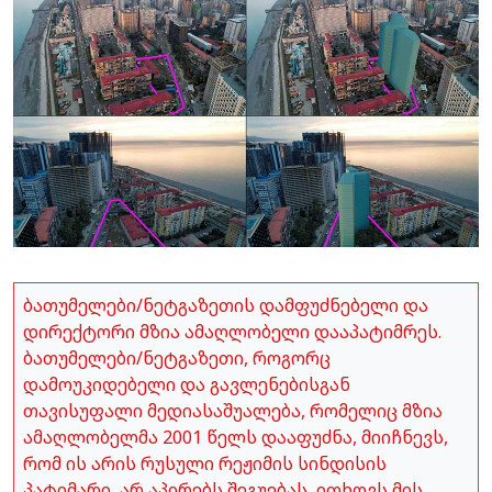
ბათუმელები/ნეტგაზეთის დამფუძნებელი და
დირექტორი მზია ამაღლობელი დააპატიმრეს.
ბათუმელები/ნეტგაზეთი, როგორც
დამოუკიდებელი და გავლენებისგან
თავისუფალი მედიასაშუალება, რომელიც მზია
ამაღლობელმა 2001 წელს დააფუძნა, მიიჩნევს,
რომ ის არის რუსული რეჟიმის სინდისის
პატიმარი, არ აპირებს შეგუებას, ითხოვს მის