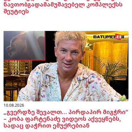
ნავთობგადამამუშავებელ კომპლექსს
შეუტიეს
10.08.2026
„გვერდზე შევალთ… პირდაპირ მიგჭრი“
– კობა ფარტენაძე ვიდეოს აქვეყნებს,
სადაც დაჭრით ემუქრებიან