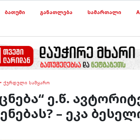
ბათუმი
განათლება
სამართალი
A
•
ᲥᲣᲠᲓᲣᲚᲘ ᲡᲐᲛᲧᲐᲠᲝ
ნება“ ე.წ. ავტორიტ
ნებას? – ეკა ბესელ