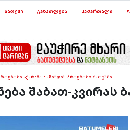
ბათუმი
განათლება
სამართალი
A
ᲞᲠᲝᲒᲜᲝᲖᲘ ᲐᲭᲐᲠᲐᲨᲘ
•
ᲐᲛᲘᲜᲓᲘᲡ ᲞᲠᲝᲒᲜᲝᲖᲘ ᲑᲐᲗᲣᲛᲨᲘ
ნება შაბათ-კვირას 