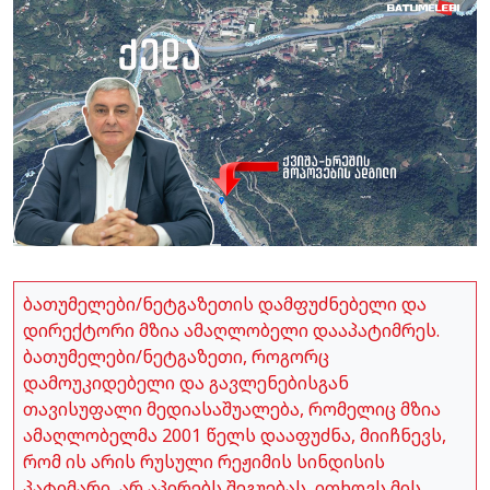
ბათუმელები/ნეტგაზეთის დამფუძნებელი და
დირექტორი მზია ამაღლობელი დააპატიმრეს.
ბათუმელები/ნეტგაზეთი, როგორც
დამოუკიდებელი და გავლენებისგან
თავისუფალი მედიასაშუალება, რომელიც მზია
ამაღლობელმა 2001 წელს დააფუძნა, მიიჩნევს,
რომ ის არის რუსული რეჟიმის სინდისის
პატიმარი, არ აპირებს შეგუებას, ითხოვს მის