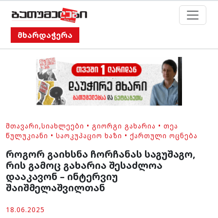
მხარდაჭერა
ᲛᲗᲐᲕᲐᲠᲘ
,
ᲡᲘᲐᲮᲚᲔᲔᲑᲘ
•
ᲒᲘᲝᲠᲒᲘ ᲒᲐᲮᲐᲠᲘᲐ
•
ᲗᲔᲐ
ᲬᲣᲚᲣᲙᲘᲐᲜᲘ
•
ᲡᲐᲝᲙᲣᲞᲐᲪᲘᲝ ᲮᲐᲖᲘ
•
ᲥᲐᲠᲗᲣᲚᲘ ᲝᲪᲜᲔᲑᲐ
როგორ გაიხსნა ჩორჩანას საგუშაგო,
რის გამოც გახარია შესაძლოა
დააკავონ – ინტერვიუ
შაიშმელაშვილთან
18.06.2025