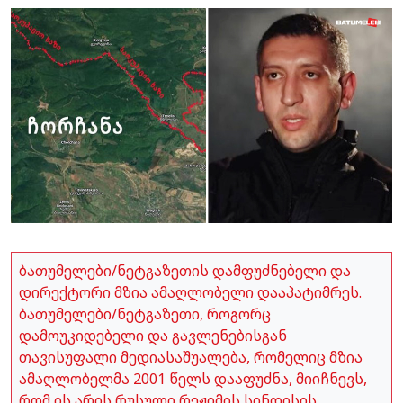
ბათუმელები/ნეტგაზეთის დამფუძნებელი და
დირექტორი მზია ამაღლობელი დააპატიმრეს.
ბათუმელები/ნეტგაზეთი, როგორც
დამოუკიდებელი და გავლენებისგან
თავისუფალი მედიასაშუალება, რომელიც მზია
ამაღლობელმა 2001 წელს დააფუძნა, მიიჩნევს,
რომ ის არის რუსული რეჟიმის სინდისის