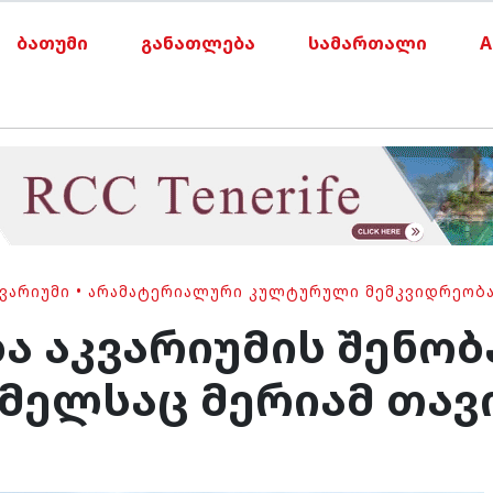
ბათუმი
განათლება
სამართალი
A
ᲙᲕᲐᲠᲘᲣᲛᲘ
•
ᲐᲠᲐᲛᲐᲢᲔᲠᲘᲐᲚᲣᲠᲘ ᲙᲣᲚᲢᲣᲠᲣᲚᲘ ᲛᲔᲛᲙᲕᲘᲓᲠᲔᲝᲑ
 აკვარიუმის შენობა
მელსაც მერიამ თავი