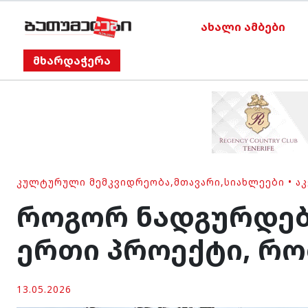
ახალი ამბები
მხარდაჭერა
ᲙᲣᲚᲢᲣᲠᲣᲚᲘ ᲛᲔᲛᲙᲕᲘᲓᲠᲔᲝᲑᲐ
,
ᲛᲗᲐᲕᲐᲠᲘ
,
ᲡᲘᲐᲮᲚᲔᲔᲑᲘ
•
Ა
როგორ ნადგურდება
ერთი პროექტი, რო
13.05.2026