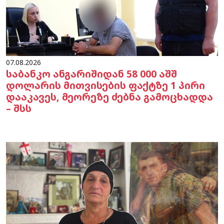
07.08.2026
საბანკო ანგარიშიდან 58 000 აშშ
დოლარის მითვისების ფაქტზე 1 პირი
დააკავეს, მეორეზე ძებნა გამოცხადდა
– შსს