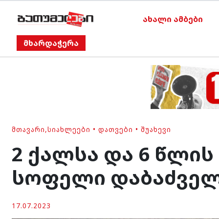
ახალი ამბები
მხარდაჭერა
ᲛᲗᲐᲕᲐᲠᲘ
,
ᲡᲘᲐᲮᲚᲔᲔᲑᲘ
•
ᲓᲐᲗᲕᲔᲑᲘ
•
ᲨᲣᲐᲮᲔᲕᲘ
2 ქალსა და 6 წლის
სოფელი დაბაძვე
17.07.2023